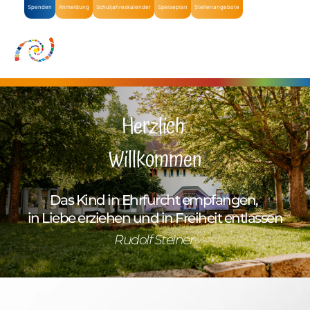
Spenden
Anmeldung
Schuljahreskalender
Speiseplan
Stellenangebote
Herzlich 
Willkommen
Das Kind in Ehrfurcht empfangen, 
in Liebe erziehen und in Freiheit entlassen
Rudolf Steiner