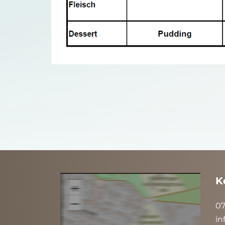
K
07
in