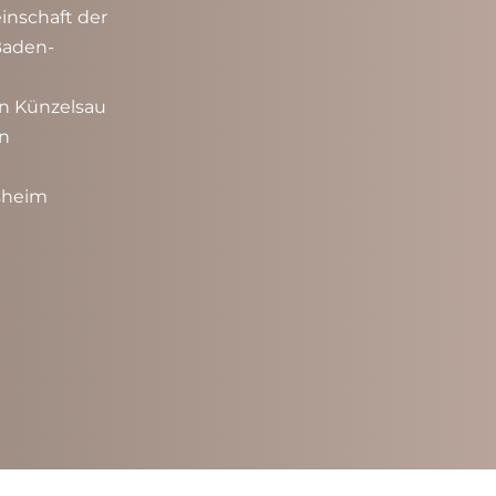
nschaft der
Baden-
n Künzelsau
n 
lsheim