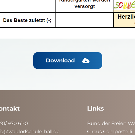
Download
ontakt
Links
91/ 970 61-0
Bund der Freien Wa
fo@waldorfschule-hall.de
Circus Compostelli