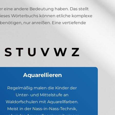
 eine andere Bedeutung haben. Das stellt 
 dieses Wörterbuchs können etliche komplexe 
enötigen, nur anreißen. Eine vertiefende 
  S  T  U
V  W  Z
Aquarellieren
Regelmäßig malen die Kinder der 
Unter- und Mittelstufe an 
Waldorfschulen mit Aquarellfarben. 
Meist in der Nass-in-Nass-Technik, 