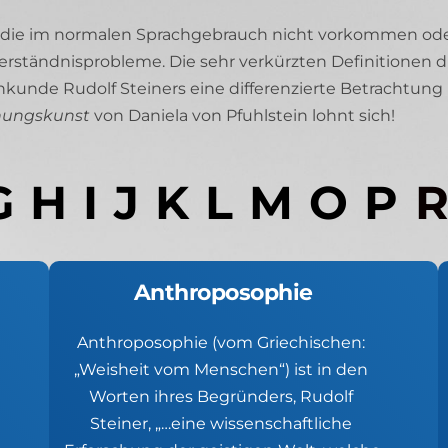
, die im normalen Sprachgebrauch nicht vorkommen oder
Verständnisprobleme. Die sehr verkürzten Definitionen
unde Rudolf Steiners eine differenzierte Betrachtung b
hungskunst 
von Daniela von Pfuhlstein lohnt sich!
  H  I  J  K  L  M  O  P  
R
Anthroposophie
Anthroposophie (vom Griechischen: 
„Weisheit vom Menschen“) ist in den 
Worten ihres Begründers, Rudolf 
Steiner, „…eine wissenschaftliche 