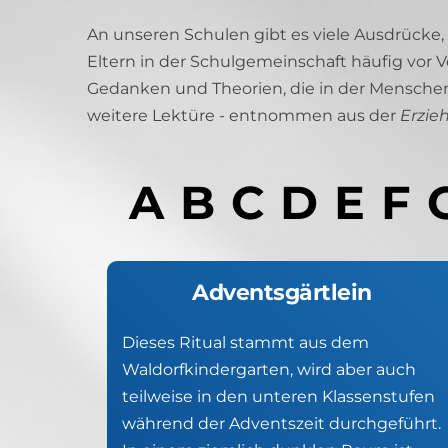
An unseren Schulen gibt es viele Ausdrücke
Eltern in der Schulgemeinschaft häufig vor 
Gedanken und Theorien, die in der Menschenk
weitere Lektüre - entnommen aus der 
Erzie
A  B  C  D  E  F  G
Adventsgärtlein
Dieses Ritual stammt aus dem 
Waldorfkindergarten, wird aber auch 
teilweise in den unteren Klassenstufen 
während der Adventszeit durchgeführt. 