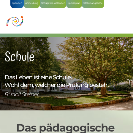
Spenden
Anmeldung
Schuljahreskalender
Speiseplan
Stellenangebote
Schule
Das Leben ist eine Schule. 
Wohl dem, welcher die Prüfung besteht!
Rudolf Steiner
Das pädagogische 